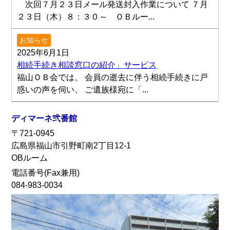
次回７月２３日メール発送封入作業について ７月
２３日（木）８：３０～ ＯＢルー...
お知らせ
2025年6月1日
相続手続き相談窓口の紹介」サービス
福山ＯＢ会では、 会員の逝去に伴う相続手続きに戸
惑いの声を伺い、 ご遺族様宛に「...
ディマーネ弐番館
〒721-0945
広島県福山市引野町南2丁目12-1
OBルーム
電話番号(Fax兼用)
084-983-0034